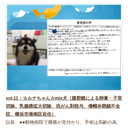
vol.11：☆ルナちゃん☆mix犬（腹腔鏡による卵巣・子宮
切除、乳腺癌拡大切除、抗がん剤投与、僧帽弁閉鎖不全
症、横浜市港南区在住）
以前、●●動物病院で腫瘍が見付かり、手術は高齢の為、