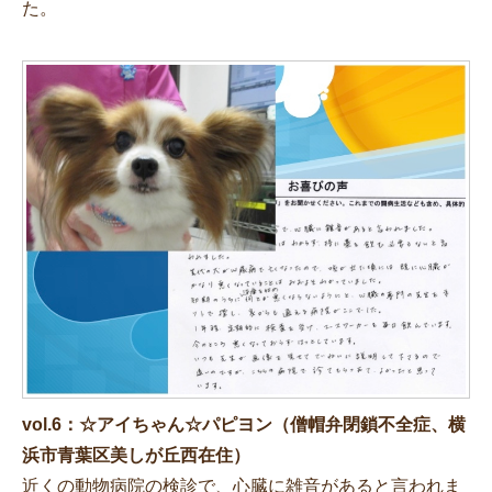
た。
vol.6：☆アイちゃん☆パピヨン（僧帽弁閉鎖不全症、横
浜市青葉区美しが丘西在住）
近くの動物病院の検診で、心臓に雑音があると言われま