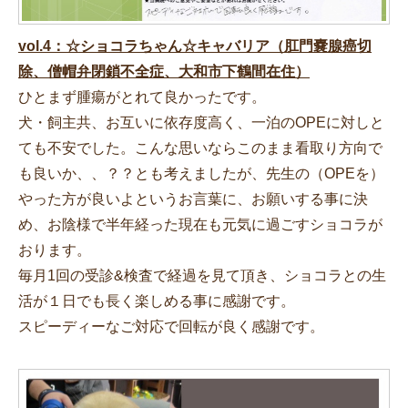
vol.4：☆ショコラちゃん☆キャバリア（肛門嚢腺癌切
除、僧帽弁閉鎖不全症、大和市下鶴間在住）
ひとまず腫瘍がとれて良かったです。
犬・飼主共、お互いに依存度高く、一泊のOPEに対しと
ても不安でした。こんな思いならこのまま看取り方向で
も良いか、、？？とも考えましたが、先生の（OPEを）
やった方が良いよというお言葉に、お願いする事に決
め、お陰様で半年経った現在も元気に過ごすショコラが
おります。
毎月1回の受診&検査で経過を見て頂き、ショコラとの生
活が１日でも長く楽しめる事に感謝です。
スピーディーなご対応で回転が良く感謝です。