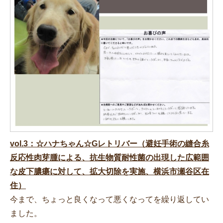
vol.3：☆ハナちゃん☆Gレトリバー（避妊手術の縫合糸
反応性肉芽腫による、抗生物質耐性菌の出現した広範囲
な皮下膿瘍に対して、拡大切除を実施、横浜市瀬谷区在
住）
今まで、ちょっと良くなって悪くなってを繰り返してい
ました。