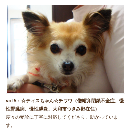
vol.5：☆ティスちゃん☆チワワ（僧帽弁閉鎖不全症、慢
性腎臓病、慢性膵炎、大和市つきみ野在住）
度々の受診に丁寧に対応してくださり、助かっていま
す。