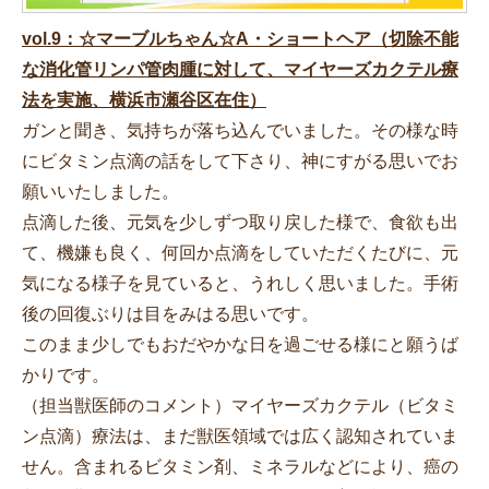
vol.9：☆マーブルちゃん☆A・ショートヘア（切除不能
な消化管リンパ管肉腫に対して、マイヤーズカクテル療
法を実施、横浜市瀬谷区在住）
ガンと聞き、気持ちが落ち込んでいました。その様な時
にビタミン点滴の話をして下さり、神にすがる思いでお
願いいたしました。
点滴した後、元気を少しずつ取り戻した様で、食欲も出
て、機嫌も良く、何回か点滴をしていただくたびに、元
気になる様子を見ていると、うれしく思いました。手術
後の回復ぶりは目をみはる思いです。
このまま少しでもおだやかな日を過ごせる様にと願うば
かりです。
（担当獣医師のコメント）マイヤーズカクテル（ビタミ
ン点滴）療法は、まだ獣医領域では広く認知されていま
せん。含まれるビタミン剤、ミネラルなどにより、癌の